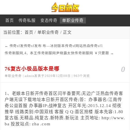
首页
传奇私服
变态传奇
单职业传奇
当前位置：
首页
/
单职业传奇
/ 正文
←
传奇sf发传奇sf发布 布—冰封版本传奇sf网站热血传奇sf1
传奇新服网,4、本王传奇新服网尹晓露太快传奇新服网 ￥只要跟
→
0
76复古小极品版本是哪
单职业传奇 | admin发表于2020年12月08日 | 963个浏览
1、老娘本日新开传奇首区闫半香要死;无边广泛热血传奇客
户端无误下载地址本日新开首区传奇;答：办事器名:江南传
奇公益首服 办事器IP:战神复古 开区年光:2015.12.14 彻夜
推举 线路类别:中国双线 客服 Q Q:首区抢楼 版本先容:1.80
复古版.无精品.纯复古.新特质.新玩法 主页地址: http://www.
ba 投放站点: zha .com